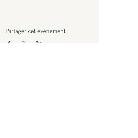
Partager cet événement
Formulaire d'abonnement
Envoyer
lesemis.strasbourg@gmail.com