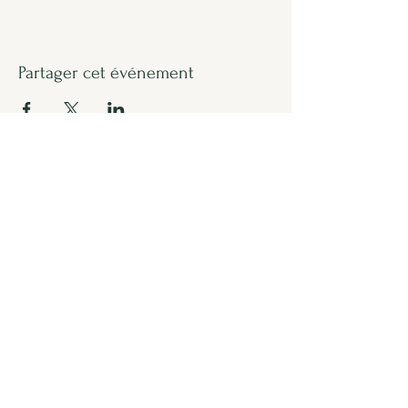
Partager cet événement
Formulaire d'abonnement
Envoyer
lesemis.strasbourg@gmail.com