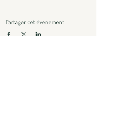
Partager cet événement
Formulaire d'abonnement
Envoyer
lesemis.strasbourg@gmail.com